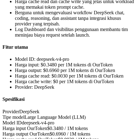
Harga cache read dan cache write yang jelas untuk workload
yang memakai token prompt cache.
Berguna untuk mengevaluasi workflow DeepSeek chat,
coding, reasoning, dan assistant tanpa integrasi khusus
provider yang terpisah.
Log Dashboard dan visibilitas penggunaan membantu tim
meninjau biaya request setelah launch.
Fitur utama
Model ID: deepseek-v4-pro
Harga input: $0.3480 per 1M tokens di OurToken
Harga output: $0.6960 per 1M tokens di OurToken
Harga cache read: $0.0030 per 1M tokens di OurToken
Harga cache write: $0 per 1M tokens di OurToken
Provider: DeepSeek
Spesifikasi
Provider
DeepSeek
Tipe model
Large Language Model (LLM)
Model ID
deepseek-v4-pro
Harga input OurToken
$0.3480 / 1M tokens
Harga output OurToken
$0.6960 / 1M tokens