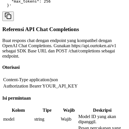
    "max_tokens": 256

  }'
Referensi API Chat Completions
Buat respons chat dengan endpoint yang kompatibel dengan
OpenAI Chat Completions. Gunakan https://api.ourtoken.ai/v1
sebagai SDK Base URL dan POST /chat/completions sebagai
endpoint.
Otorisasi
Content-Type
application/json
Authorization
Bearer YOUR_API_KEY
Isi permintaan
Kolom
Tipe
Wajib
Deskripsi
Model ID yang akan
model
string
Wajib
dipanggil.
Pesan percakapan yang