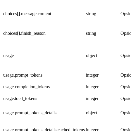
choices[].message.content
string
Opsio
choices[].finish_reason
string
Opsio
usage
object
Opsio
usage.prompt_tokens
integer
Opsio
usage.completion_tokens
integer
Opsio
usage.total_tokens
integer
Opsio
usage.prompt_tokens_details
object
Opsio
usage.prompt_tokens_details.cached_tokens
integer
Opsio