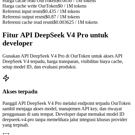
Harga cache read OurToken
$0.0030 / 1M tokens
Harga cache write OurToken
$0 / 1M tokens
Referensi input resmi
$0.435 / 1M tokens
Referensi output resmi
$0.87 / 1M tokens
Referensi cache read resmi
$0.003625 / 1M tokens
Fitur API DeepSeek V4 Pro untuk
developer
Gunakan API DeepSeek V4 Pro di OurToken untuk akses API
DeepSeek V4 terpadu, harga transparan, visibilitas biaya cache,
setup model ID, dan evaluasi produksi.
Akses terpadu
Panggil API DeepSeek V4 Pro melalui endpoint terpadu OurToken
sambil menjaga akses model, manajemen API key, dan riwayat
penggunaan di satu tempat. Developer dapat memakai model ID
deepseek-v4-pro tanpa memelihara jalur integrasi khusus provider
yang terpisah.