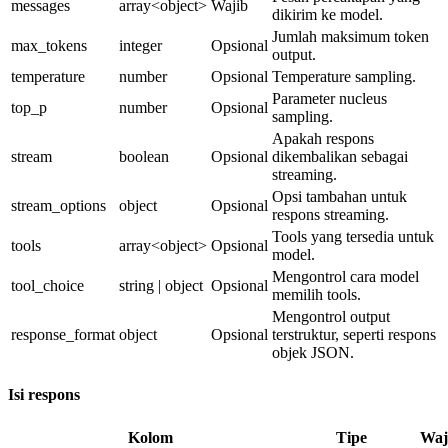
messages
array<object>
Wajib
dikirim ke model.
Jumlah maksimum token
max_tokens
integer
Opsional
output.
temperature
number
Opsional
Temperature sampling.
Parameter nucleus
top_p
number
Opsional
sampling.
Apakah respons
stream
boolean
Opsional
dikembalikan sebagai
streaming.
Opsi tambahan untuk
stream_options
object
Opsional
respons streaming.
Tools yang tersedia untuk
tools
array<object>
Opsional
model.
Mengontrol cara model
tool_choice
string | object
Opsional
memilih tools.
Mengontrol output
response_format
object
Opsional
terstruktur, seperti respons
objek JSON.
Isi respons
Kolom
Tipe
Waj