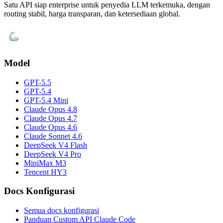
Satu API siap enterprise untuk penyedia LLM terkemuka, dengan
routing stabil, harga transparan, dan ketersediaan global.
Model
GPT-5.5
GPT-5.4
GPT-5.4 Mini
Claude Opus 4.8
Claude Opus 4.7
Claude Opus 4.6
Claude Sonnet 4.6
DeepSeek V4 Flash
DeepSeek V4 Pro
MiniMax M3
Tencent HY3
Docs Konfigurasi
Semua docs konfigurasi
Panduan Custom API Claude Code