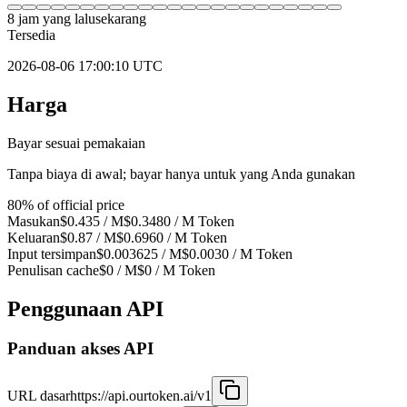
8 jam yang lalu
sekarang
Tersedia
2026-08-06 17:00:10 UTC
Harga
Bayar sesuai pemakaian
Tanpa biaya di awal; bayar hanya untuk yang Anda gunakan
80% of official price
Masukan
$0.435
/ M
$0.3480 / M
Token
Keluaran
$0.87
/ M
$0.6960 / M
Token
Input tersimpan
$0.003625
/ M
$0.0030
/ M
Token
Penulisan cache
$0
/ M
$0
/ M
Token
Penggunaan API
Panduan akses API
URL dasar
https://api.ourtoken.ai/v1