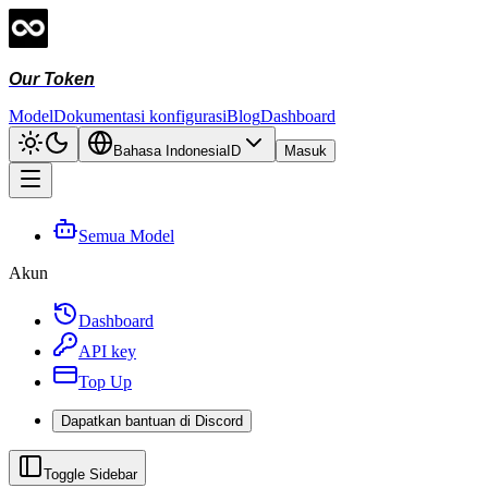
Our Token
Model
Dokumentasi konfigurasi
Blog
Dashboard
Bahasa Indonesia
ID
Masuk
Semua Model
Akun
Dashboard
API key
Top Up
Dapatkan bantuan di Discord
Toggle Sidebar