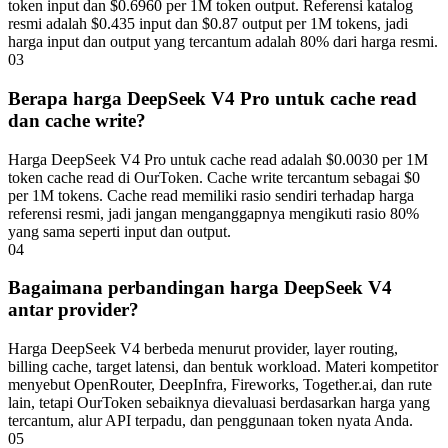
token input dan $0.6960 per 1M token output. Referensi katalog
resmi adalah $0.435 input dan $0.87 output per 1M tokens, jadi
harga input dan output yang tercantum adalah 80% dari harga resmi.
03
Berapa harga DeepSeek V4 Pro untuk cache read
dan cache write?
Harga DeepSeek V4 Pro untuk cache read adalah $0.0030 per 1M
token cache read di OurToken. Cache write tercantum sebagai $0
per 1M tokens. Cache read memiliki rasio sendiri terhadap harga
referensi resmi, jadi jangan menganggapnya mengikuti rasio 80%
yang sama seperti input dan output.
04
Bagaimana perbandingan harga DeepSeek V4
antar provider?
Harga DeepSeek V4 berbeda menurut provider, layer routing,
billing cache, target latensi, dan bentuk workload. Materi kompetitor
menyebut OpenRouter, DeepInfra, Fireworks, Together.ai, dan rute
lain, tetapi OurToken sebaiknya dievaluasi berdasarkan harga yang
tercantum, alur API terpadu, dan penggunaan token nyata Anda.
05