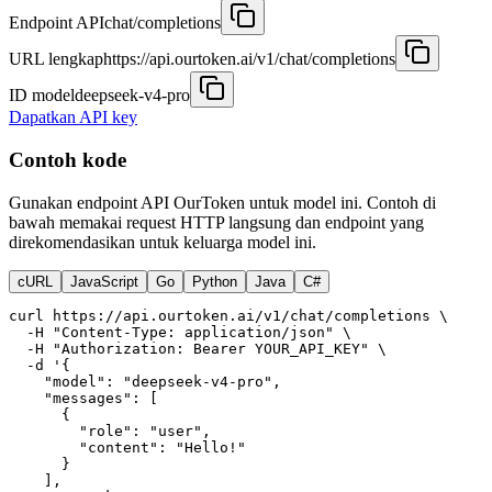
Endpoint API
chat/completions
URL lengkap
https://api.ourtoken.ai/v1/chat/completions
ID model
deepseek-v4-pro
Dapatkan API key
Contoh kode
Gunakan endpoint API OurToken untuk model ini. Contoh di
bawah memakai request HTTP langsung dan endpoint yang
direkomendasikan untuk keluarga model ini.
cURL
JavaScript
Go
Python
Java
C#
curl https://api.ourtoken.ai/v1/chat/completions \

  -H "Content-Type: application/json" \

  -H "Authorization: Bearer YOUR_API_KEY" \

  -d '{

    "model": "deepseek-v4-pro",

    "messages": [

      {

        "role": "user",

        "content": "Hello!"

      }

    ],
