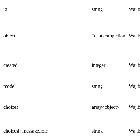
id
string
Waji
object
"chat.completion"
Waji
created
integer
Waji
model
string
Waji
choices
array<object>
Waji
choices[].message.role
string
Waji