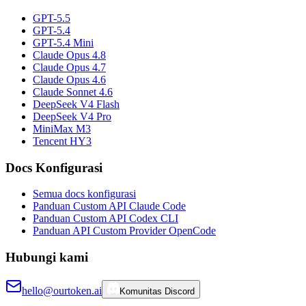
GPT-5.5
GPT-5.4
GPT-5.4 Mini
Claude Opus 4.8
Claude Opus 4.7
Claude Opus 4.6
Claude Sonnet 4.6
DeepSeek V4 Flash
DeepSeek V4 Pro
MiniMax M3
Tencent HY3
Docs Konfigurasi
Semua docs konfigurasi
Panduan Custom API Claude Code
Panduan Custom API Codex CLI
Panduan API Custom Provider OpenCode
Hubungi kami
hello@ourtoken.ai
Komunitas Discord