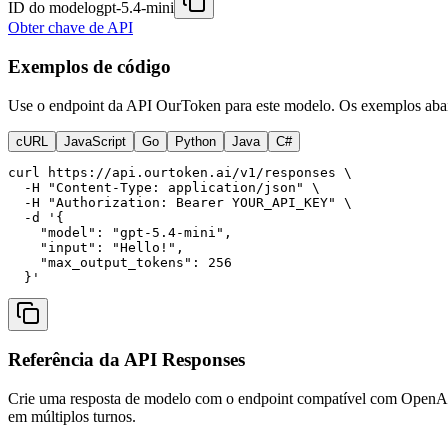
ID do modelo
gpt-5.4-mini
Obter chave de API
Exemplos de código
Use o endpoint da API OurToken para este modelo. Os exemplos abai
cURL
JavaScript
Go
Python
Java
C#
curl https://api.ourtoken.ai/v1/responses \

  -H "Content-Type: application/json" \

  -H "Authorization: Bearer YOUR_API_KEY" \

  -d '{

    "model": "gpt-5.4-mini",

    "input": "Hello!",

    "max_output_tokens": 256

  }'
Referência da API Responses
Crie uma resposta de modelo com o endpoint compatível com OpenAI Re
em múltiplos turnos.