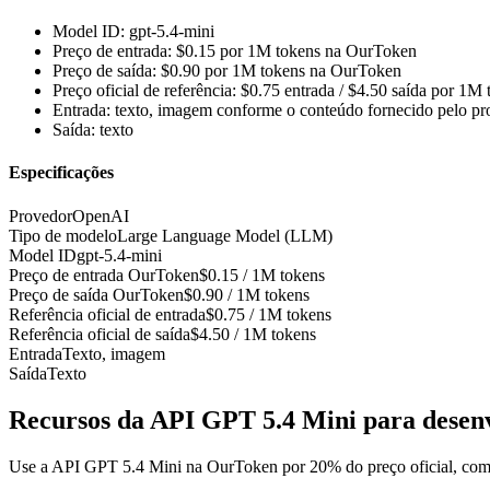
Model ID: gpt-5.4-mini
Preço de entrada: $0.15 por 1M tokens na OurToken
Preço de saída: $0.90 por 1M tokens na OurToken
Preço oficial de referência: $0.75 entrada / $4.50 saída por 1M
Entrada: texto, imagem conforme o conteúdo fornecido pelo pr
Saída: texto
Especificações
Provedor
OpenAI
Tipo de modelo
Large Language Model (LLM)
Model ID
gpt-5.4-mini
Preço de entrada OurToken
$0.15 / 1M tokens
Preço de saída OurToken
$0.90 / 1M tokens
Referência oficial de entrada
$0.75 / 1M tokens
Referência oficial de saída
$4.50 / 1M tokens
Entrada
Texto, imagem
Saída
Texto
Recursos da API GPT 5.4 Mini para desen
Use a API GPT 5.4 Mini na OurToken por 20% do preço oficial, com