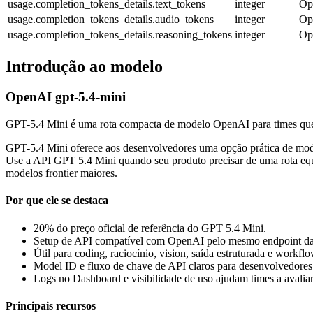
usage.completion_tokens_details.text_tokens
integer
Op
usage.completion_tokens_details.audio_tokens
integer
Op
usage.completion_tokens_details.reasoning_tokens
integer
Op
Introdução ao modelo
OpenAI gpt-5.4-mini
GPT-5.4 Mini é uma rota compacta de modelo OpenAI para times que q
GPT-5.4 Mini oferece aos desenvolvedores uma opção prática de mode
Use a API GPT 5.4 Mini quando seu produto precisar de uma rota equi
modelos frontier maiores.
Por que ele se destaca
20% do preço oficial de referência do GPT 5.4 Mini.
Setup de API compatível com OpenAI pelo mesmo endpoint da
Útil para coding, raciocínio, vision, saída estruturada e workfl
Model ID e fluxo de chave de API claros para desenvolvedores
Logs no Dashboard e visibilidade de uso ajudam times a avalia
Principais recursos