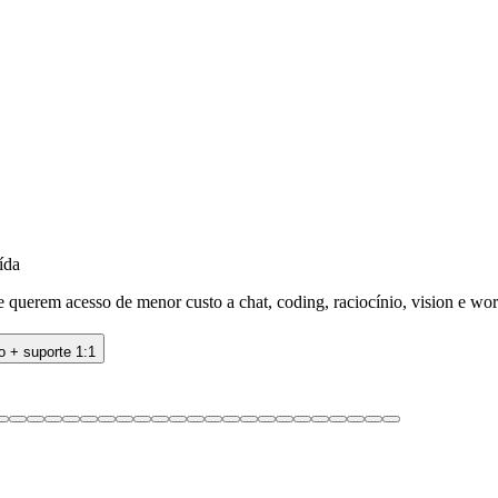
ída
uerem acesso de menor custo a chat, coding, raciocínio, vision e wor
o + suporte 1:1