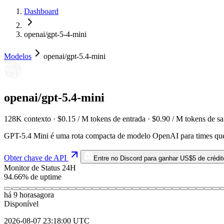
Dashboard
openai/gpt-5-4-mini
Modelos
openai/gpt-5.4-mini
openai/gpt-5.4-mini
128K contexto · $0.15 / M tokens de entrada · $0.90 / M tokens de sa
GPT-5.4 Mini é uma rota compacta de modelo OpenAI para times que q
Obter chave de API
Entre no Discord para ganhar US$5 de crédit
Monitor de Status 24H
94.66% de uptime
há 9 horas
agora
Disponível
2026-08-07 23:18:00 UTC