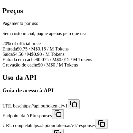
Preços
Pagamento por uso
Sem custo inicial; pague apenas pelo que usar
20% of official price
Entrada
$0.75
/ M
$0.15 / M
Tokens
Saída
$4.50
/ M
$0.90 / M
Tokens
Entrada em cache
$0.075
/ M
$0.015
/ M
Tokens
Gravação de cache
$0
/ M
$0
/ M
Tokens
Uso da API
Guia de acesso à API
URL base
https://api.ourtoken.ai/v1
Endpoint da API
responses
URL completa
https://api.ourtoken.ai/v1/responses