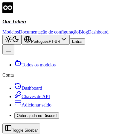
Our Token
Modelos
Documentação de configuração
Blog
Dashboard
Português
PT-BR
Entrar
Todos os modelos
Conta
Dashboard
Chaves de API
Adicionar saldo
Obter ajuda no Discord
Toggle Sidebar