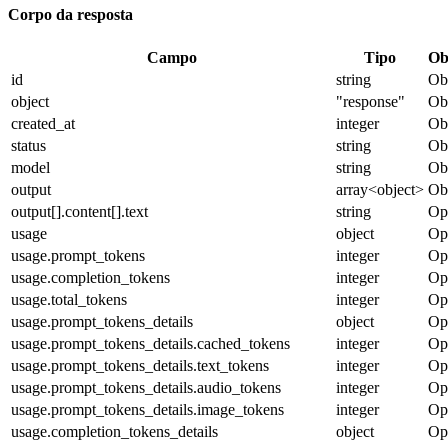
Corpo da resposta
Campo
Tipo
Ob
id
string
Obr
object
"response"
Obr
created_at
integer
Obr
status
string
Obr
model
string
Obr
output
array<object>
Obr
output[].content[].text
string
Op
usage
object
Op
usage.prompt_tokens
integer
Op
usage.completion_tokens
integer
Op
usage.total_tokens
integer
Op
usage.prompt_tokens_details
object
Op
usage.prompt_tokens_details.cached_tokens
integer
Op
usage.prompt_tokens_details.text_tokens
integer
Op
usage.prompt_tokens_details.audio_tokens
integer
Op
usage.prompt_tokens_details.image_tokens
integer
Op
usage.completion_tokens_details
object
Op