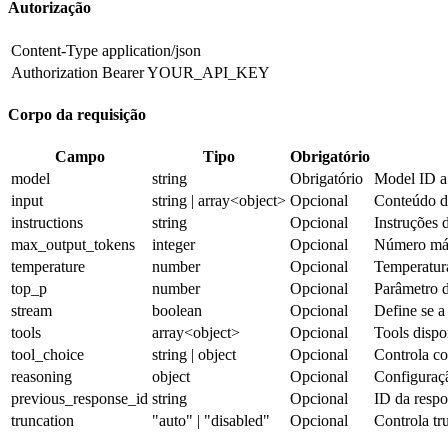
Autorização
Content-Type
application/json
Authorization
Bearer YOUR_API_KEY
Corpo da requisição
Campo
Tipo
Obrigatório
model
string
Obrigatório
Model ID a
input
string | array<object>
Opcional
Conteúdo de
instructions
string
Opcional
Instruções 
max_output_tokens
integer
Opcional
Número máx
temperature
number
Opcional
Temperatur
top_p
number
Opcional
Parâmetro d
stream
boolean
Opcional
Define se a
tools
array<object>
Opcional
Tools dispo
tool_choice
string | object
Opcional
Controla co
reasoning
object
Opcional
Configuraçã
previous_response_id
string
Opcional
ID da respo
truncation
"auto" | "disabled"
Opcional
Controla tr