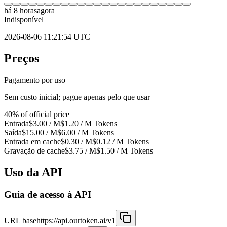
há 8 horas
agora
Indisponível
2026-08-06 11:21:54 UTC
Preços
Pagamento por uso
Sem custo inicial; pague apenas pelo que usar
40% of official price
Entrada
$3.00
/ M
$1.20 / M
Tokens
Saída
$15.00
/ M
$6.00 / M
Tokens
Entrada em cache
$0.30
/ M
$0.12
/ M
Tokens
Gravação de cache
$3.75
/ M
$1.50
/ M
Tokens
Uso da API
Guia de acesso à API
URL base
https://api.ourtoken.ai/v1