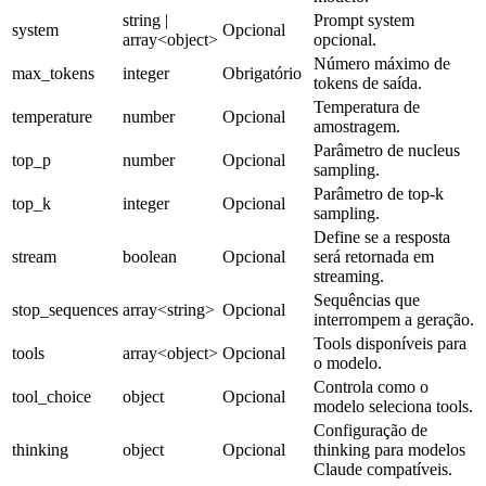
string |
Prompt system
system
Opcional
array<object>
opcional.
Número máximo de
max_tokens
integer
Obrigatório
tokens de saída.
Temperatura de
temperature
number
Opcional
amostragem.
Parâmetro de nucleus
top_p
number
Opcional
sampling.
Parâmetro de top-k
top_k
integer
Opcional
sampling.
Define se a resposta
stream
boolean
Opcional
será retornada em
streaming.
Sequências que
stop_sequences
array<string>
Opcional
interrompem a geração.
Tools disponíveis para
tools
array<object>
Opcional
o modelo.
Controla como o
tool_choice
object
Opcional
modelo seleciona tools.
Configuração de
thinking
object
Opcional
thinking para modelos
Claude compatíveis.