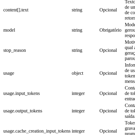
Texto
de u
content[].text
string
Opcional
de c
retor
Mode
model
string
Obrigatório
gerou
respo
Moti
qual 
stop_reason
string
Opcional
gera
parou
Info
de us
usage
object
Opcional
token
mens
Cont
usage.input_tokens
integer
Opcional
de to
entra
Cont
usage.output_tokens
integer
Opcional
de to
saída
Toke
grav
usage.cache_creation_input_tokens
integer
Opcional
prom