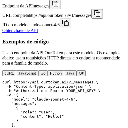
Endpoint da API
messages
URL completa
https://api.ourtoken.ai/v1/messages
ID do modelo
claude-sonnet-4-6
Obter chave de API
Exemplos de código
Use o endpoint da API OurToken para este modelo. Os exemplos
abaixo usam requisições HTTP diretas e o endpoint recomendado
para a família do modelo.
cURL
JavaScript
Go
Python
Java
C#
curl https://api.ourtoken.ai/v1/messages \

  -H "Content-Type: application/json" \

  -H "Authorization: Bearer YOUR_API_KEY" \

  -d '{

    "model": "claude-sonnet-4-6",

    "messages": [

      {

        "role": "user",

        "content": "Hello!"

      }

    ],
