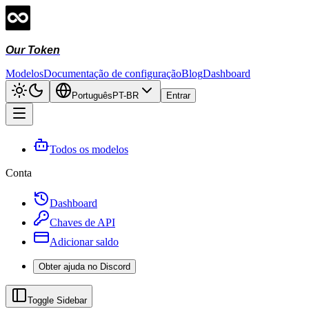
Our Token
Modelos
Documentação de configuração
Blog
Dashboard
Português
PT-BR
Entrar
Todos os modelos
Conta
Dashboard
Chaves de API
Adicionar saldo
Obter ajuda no Discord
Toggle Sidebar