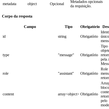
Metadados opcionais
metadata
object
Opcional
da requisição.
Corpo da resposta
Campo
Tipo
Obrigatório
Des
Ident
id
string
Obrigatório
único
mens
Tipo
objet
type
"message"
Obrigatório
retor
pela
Mess
Role
role
"assistant"
Obrigatório
mens
retor
Arra
bloco
cont
content
array<object>
Obrigatório
retor
pelo
mode