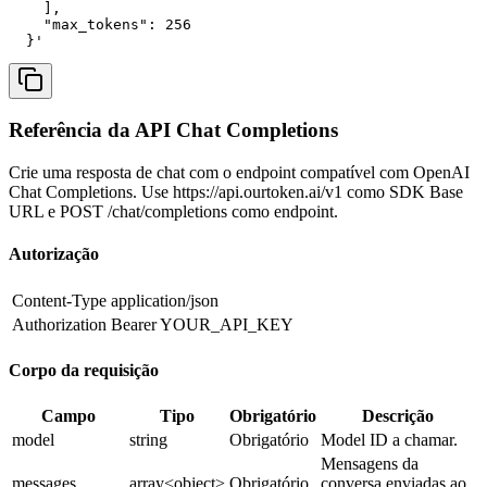
    ],

    "max_tokens": 256

  }'
Referência da API Chat Completions
Crie uma resposta de chat com o endpoint compatível com OpenAI
Chat Completions. Use https://api.ourtoken.ai/v1 como SDK Base
URL e POST /chat/completions como endpoint.
Autorização
Content-Type
application/json
Authorization
Bearer YOUR_API_KEY
Corpo da requisição
Campo
Tipo
Obrigatório
Descrição
model
string
Obrigatório
Model ID a chamar.
Mensagens da
messages
array<object>
Obrigatório
conversa enviadas ao