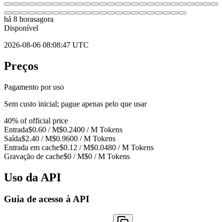
há 8 horas
agora
Disponível
2026-08-06 08:08:47 UTC
Preços
Pagamento por uso
Sem custo inicial; pague apenas pelo que usar
40% of official price
Entrada
$0.60
/ M
$0.2400 / M
Tokens
Saída
$2.40
/ M
$0.9600 / M
Tokens
Entrada em cache
$0.12
/ M
$0.0480
/ M
Tokens
Gravação de cache
$0
/ M
$0
/ M
Tokens
Uso da API
Guia de acesso à API