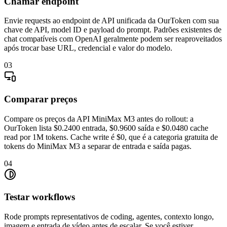
Chamar endpoint
Envie requests ao endpoint de API unificada da OurToken com sua
chave de API, model ID e payload do prompt. Padrões existentes de
chat compatíveis com OpenAI geralmente podem ser reaproveitados
após trocar base URL, credencial e valor do modelo.
03
Comparar preços
Compare os preços da API MiniMax M3 antes do rollout: a
OurToken lista $0.2400 entrada, $0.9600 saída e $0.0480 cache
read por 1M tokens. Cache write é $0, que é a categoria gratuita de
tokens do MiniMax M3 a separar de entrada e saída pagas.
04
Testar workflows
Rode prompts representativos de coding, agentes, contexto longo,
imagem e entrada de vídeo antes de escalar. Se você estiver