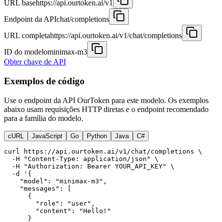
URL base
https://api.ourtoken.ai/v1
Endpoint da API
chat/completions
URL completa
https://api.ourtoken.ai/v1/chat/completions
ID do modelo
minimax-m3
Obter chave de API
Exemplos de código
Use o endpoint da API OurToken para este modelo. Os exemplos
abaixo usam requisições HTTP diretas e o endpoint recomendado
para a família do modelo.
cURL
JavaScript
Go
Python
Java
C#
curl https://api.ourtoken.ai/v1/chat/completions \

  -H "Content-Type: application/json" \

  -H "Authorization: Bearer YOUR_API_KEY" \

  -d '{

    "model": "minimax-m3",

    "messages": [

      {

        "role": "user",

        "content": "Hello!"

      }
