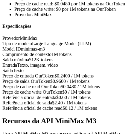
Preço de cache read: $0.0480 por 1M tokens na OurToken
Preço de cache write: $0 por 1M tokens na OurToken
Provedor: MiniMax
Especificações
Provedor
MiniMax
Tipo de modelo
Large Language Model (LLM)
Model ID
minimax-m3
Comprimento de contexto
1M tokens
Saída máxima
512K tokens
Entrada
Texto, imagem, vídeo
Saída
Texto
Preço de entrada OurToken
$0.2400 / 1M tokens
Preço de saída OurToken
$0.9600 / 1M tokens
Preço de cache read OurToken
$0.0480 / 1M tokens
Preço de cache write OurToken
$0 / 1M tokens
Referência oficial de entrada
$0.60 / 1M tokens
Referência oficial de saída
$2.40 / 1M tokens
Referência oficial de cache read
$0.12 / 1M tokens
Recursos da API MiniMax M3
Use a API MiniMax M3 para acesso unificado à API MiniMax,