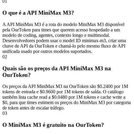
01
O que é a API MiniMax M3?
A API MiniMax M3 é a rota do modelo MiniMax M3 disponível
pela OurToken para times que querem acesso hospedado a um
modelo de coding, agentes, contexto longo e multimodal.
Desenvolvedores podem usar o model ID minimax-m3, criar uma
chave de API da OurToken e chamá-lo pelo mesmo fluxo de API
unificada usado por outros modelos suportados.
02
Quais são os preços da API MiniMax M3 na
OurToken?
Os preços da API MiniMax M3 na OurToken são $0.2400 por 1M
tokens de entrada e $0.9600 por 1M tokens de saída. O catálogo
também lista cache read a $0.0480 por 1M tokens e cache write a
$0, para que times estimem os preços do MiniMax M3 por categoria
de token antes de escalar tráfego.
03
O MiniMax M3 é gratuito na OurToken?