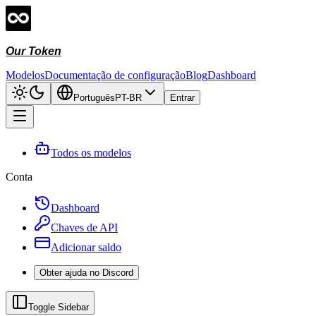
Our Token
Modelos
Documentação de configuração
Blog
Dashboard
Português
PT-BR
Entrar
Todos os modelos
Conta
Dashboard
Chaves de API
Adicionar saldo
Obter ajuda no Discord
Toggle Sidebar