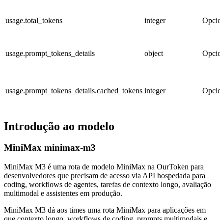
usage.total_tokens
integer
Opci
usage.prompt_tokens_details
object
Opci
usage.prompt_tokens_details.cached_tokens
integer
Opci
Introdução ao modelo
MiniMax minimax-m3
MiniMax M3 é uma rota de modelo MiniMax na OurToken para
desenvolvedores que precisam de acesso via API hospedada para
coding, workflows de agentes, tarefas de contexto longo, avaliação
multimodal e assistentes em produção.
MiniMax M3 dá aos times uma rota MiniMax para aplicações em
que contexto longo, workflows de coding, prompts multimodais e