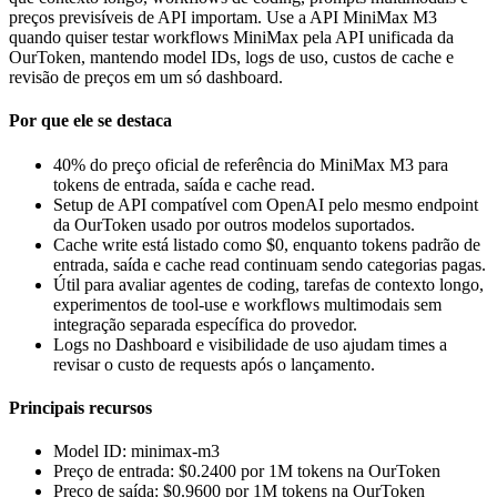
preços previsíveis de API importam. Use a API MiniMax M3
quando quiser testar workflows MiniMax pela API unificada da
OurToken, mantendo model IDs, logs de uso, custos de cache e
revisão de preços em um só dashboard.
Por que ele se destaca
40% do preço oficial de referência do MiniMax M3 para
tokens de entrada, saída e cache read.
Setup de API compatível com OpenAI pelo mesmo endpoint
da OurToken usado por outros modelos suportados.
Cache write está listado como $0, enquanto tokens padrão de
entrada, saída e cache read continuam sendo categorias pagas.
Útil para avaliar agentes de coding, tarefas de contexto longo,
experimentos de tool-use e workflows multimodais sem
integração separada específica do provedor.
Logs no Dashboard e visibilidade de uso ajudam times a
revisar o custo de requests após o lançamento.
Principais recursos
Model ID: minimax-m3
Preço de entrada: $0.2400 por 1M tokens na OurToken
Preço de saída: $0.9600 por 1M tokens na OurToken