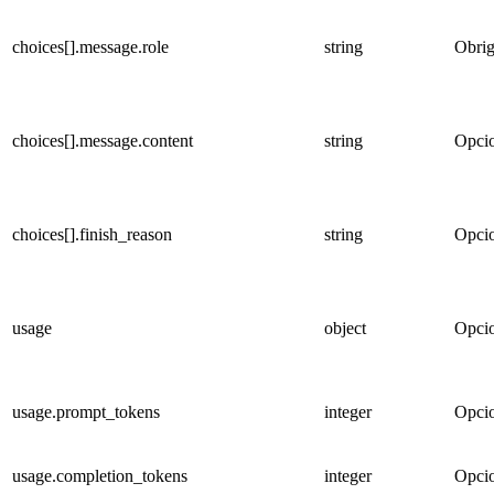
choices[].message.role
string
Obrig
choices[].message.content
string
Opci
choices[].finish_reason
string
Opci
usage
object
Opci
usage.prompt_tokens
integer
Opci
usage.completion_tokens
integer
Opci