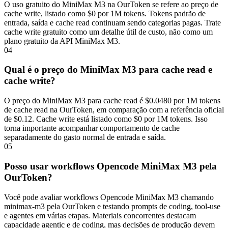
O uso gratuito do MiniMax M3 na OurToken se refere ao preço de
cache write, listado como $0 por 1M tokens. Tokens padrão de
entrada, saída e cache read continuam sendo categorias pagas. Trate
cache write gratuito como um detalhe útil de custo, não como um
plano gratuito da API MiniMax M3.
04
Qual é o preço do MiniMax M3 para cache read e
cache write?
O preço do MiniMax M3 para cache read é $0.0480 por 1M tokens
de cache read na OurToken, em comparação com a referência oficial
de $0.12. Cache write está listado como $0 por 1M tokens. Isso
torna importante acompanhar comportamento de cache
separadamente do gasto normal de entrada e saída.
05
Posso usar workflows Opencode MiniMax M3 pela
OurToken?
Você pode avaliar workflows Opencode MiniMax M3 chamando
minimax-m3 pela OurToken e testando prompts de coding, tool-use
e agentes em várias etapas. Materiais concorrentes destacam
capacidade agentic e de coding, mas decisões de produção devem