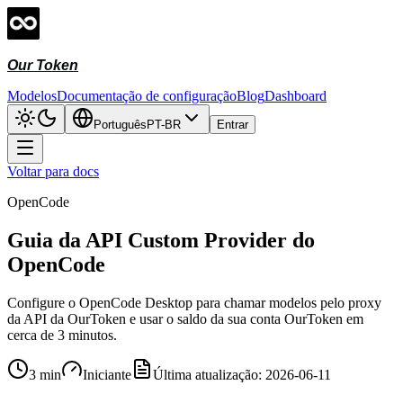
Our Token
Modelos
Documentação de configuração
Blog
Dashboard
Português
PT-BR
Entrar
Voltar para docs
OpenCode
Guia da API Custom Provider do
OpenCode
Configure o OpenCode Desktop para chamar modelos pelo proxy
da API da OurToken e usar o saldo da sua conta OurToken em
cerca de 3 minutos.
3 min
Iniciante
Última atualização
:
2026-06-11