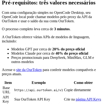
Pré-requisitos: três valores necessários
Com uma configuração simples no OpenCode Desktop, seu
OpenCode local pode chamar modelos pelo proxy da API da
OurToken e usar o saldo da sua conta OurToken.
O processo completo leva cerca de
3 minutos
.
A OurToken oferece várias APIs de modelos de linguagem,
incluindo:
Modelos GPT por cerca de
20% do preço oficial
Modelos Claude por cerca de
40% do preço oficial
Preços promocionais para DeepSeek, MiniMax, GLM e
outros modelos
Acesse o
site da OurToken
para conferir modelos compatíveis e
preços atuais.
Item
Exemplo
Como obter
Base
Copie diretamente
https://api.ourtoken.ai/v1
URL
API
Sua OurToken API Key
Crie na
página API Keys
Key