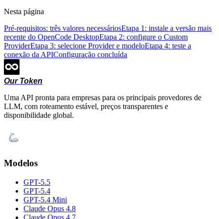
Nesta página
Pré-requisitos: três valores necessários
Etapa 1: instale a versão mais
recente do OpenCode Desktop
Etapa 2: configure o Custom
Provider
Etapa 3: selecione Provider e modelo
Etapa 4: teste a
conexão da API
Configuração concluída
Our Token
Uma API pronta para empresas para os principais provedores de
LLM, com roteamento estável, preços transparentes e
disponibilidade global.
Modelos
GPT-5.5
GPT-5.4
GPT-5.4 Mini
Claude Opus 4.8
Claude Opus 4.7