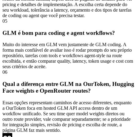
pricing e detalhes de implementação. A escolha certa depende do
seu workload, tolerância a latency, orçamento e dos tipos de tarefas
de coding ou agent que você precisa testar.
05
GLM é bom para coding e agent workflows?
Muito do interesse em GLM vem justamente de GLM coding. A
forma mais confiável de avaliar isso é rodar prompts do seu próprio
repositório, tarefas com tools e workflows agent-style na route
escolhida, e então comparar quality, latency, token usage e cost com
seus critérios de aceite.
06
Qual a diferença entre GLM na OurToken, Hugging
Face weights e OpenRouter routes?
Essas opções representam caminhos de acesso diferentes, enquanto
a OurToken foca em hosted GLM API access dentro de um
workflow unificado. Se seu time quer model weights diretos ou
outro route provider, vale comparar separadamente; se a prioridade
for integração simples, revisão de pricing e escolha de route, a
página GLM faz mais sentido.