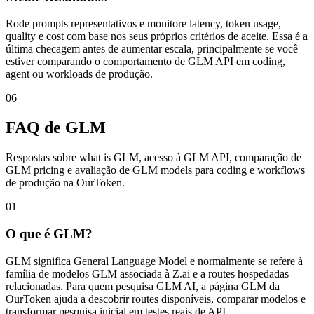
Rode prompts representativos e monitore latency, token usage,
quality e cost com base nos seus próprios critérios de aceite. Essa é a
última checagem antes de aumentar escala, principalmente se você
estiver comparando o comportamento de GLM API em coding,
agent ou workloads de produção.
06
FAQ de GLM
Respostas sobre what is GLM, acesso à GLM API, comparação de
GLM pricing e avaliação de GLM models para coding e workflows
de produção na OurToken.
01
O que é GLM?
GLM significa General Language Model e normalmente se refere à
família de modelos GLM associada à Z.ai e a routes hospedadas
relacionadas. Para quem pesquisa GLM AI, a página GLM da
OurToken ajuda a descobrir routes disponíveis, comparar modelos e
transformar pesquisa inicial em testes reais de API.