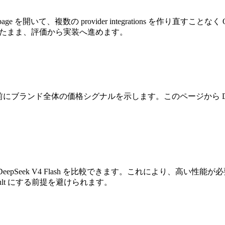
ail page を開いて、複数の provider integrations を作り直すこ
orkflow に保ったまま、評価から実装へ進めます。
route の詳細を見る前にブランド全体の価格シグナルを示します。このページから De
V4 Pro と DeepSeek V4 Flash を比較できます。これにより、高い性
 default にする前提を避けられます。