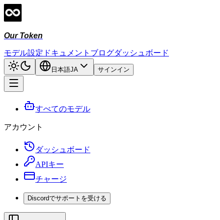
Our Token
モデル
設定ドキュメント
ブログ
ダッシュボード
日本語
JA
サインイン
すべてのモデル
アカウント
ダッシュボード
APIキー
チャージ
Discordでサポートを受ける