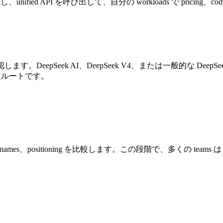
nified API を呼び出して、自分の workloads で pricing、codin
を1か所で確認します。DeepSeek AI、DeepSeek V4、または一般的な Dee
 に進む最短ルートです。
ute names、positioning を比較します。この段階で、多くの teams は Dee