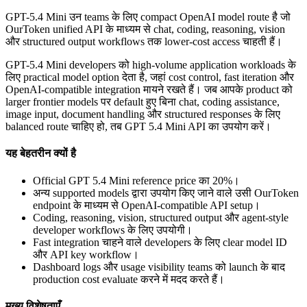
GPT-5.4 Mini उन teams के लिए compact OpenAI model route है जो
OurToken unified API के माध्यम से chat, coding, reasoning, vision
और structured output workflows तक lower-cost access चाहती हैं।
GPT-5.4 Mini developers को high-volume application workloads के
लिए practical model option देता है, जहां cost control, fast iteration और
OpenAI-compatible integration मायने रखते हैं। जब आपके product को
larger frontier models पर default हुए बिना chat, coding assistance,
image input, document handling और structured responses के लिए
balanced route चाहिए हो, तब GPT 5.4 Mini API का उपयोग करें।
यह बेहतरीन क्यों है
Official GPT 5.4 Mini reference price का 20%।
अन्य supported models द्वारा उपयोग किए जाने वाले उसी OurToken
endpoint के माध्यम से OpenAI-compatible API setup।
Coding, reasoning, vision, structured output और agent-style
developer workflows के लिए उपयोगी।
Fast integration चाहने वाले developers के लिए clear model ID
और API key workflow।
Dashboard logs और usage visibility teams को launch के बाद
production cost evaluate करने में मदद करते हैं।
मुख्य विशेषताएँ