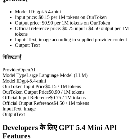
Model ID: gpt-5.4-mini
Input price: $0.15 per 1M tokens on OurToken
Output price: $0.90 per 1M tokens on OurToken
Official reference price: $0.75 input / $4.50 output per 1M
tokens
Input: Text, image according to supplied provider content
Output: Text
विशिष्टताएँ
Provider
OpenAI
Model Type
Large Language Model (LLM)
Model ID
gpt-5.4-mini
OurToken Input Price
$0.15 / 1M tokens
OurToken Output Price
$0.90 / 1M tokens
Official Input Reference
$0.75 / 1M tokens
Official Output Reference
$4.50 / 1M tokens
Input
Text, image
Output
Text
Developers के लिए GPT 5.4 Mini API
Features