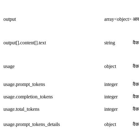
output
array<object>
आव
output[].content[].text
string
वैक
usage
object
वैक
usage.prompt_tokens
integer
वैक
usage.completion_tokens
integer
वैक
usage.total_tokens
integer
वैक
usage.prompt_tokens_details
object
वैक