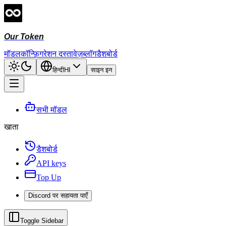
Our Token
मॉडल
कॉन्फ़िगरेशन दस्तावेज़
ब्लॉग
डैशबोर्ड
हिन्दी
HI
साइन इन
सभी मॉडल
खाता
डैशबोर्ड
API keys
Top Up
Discord पर सहायता पाएँ
Toggle Sidebar