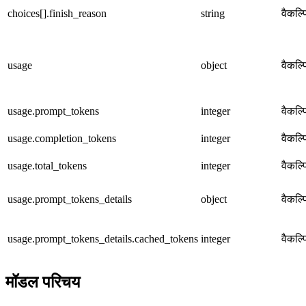
choices[].finish_reason
string
वैकल्
usage
object
वैकल्
usage.prompt_tokens
integer
वैकल्
usage.completion_tokens
integer
वैकल्
usage.total_tokens
integer
वैकल्
usage.prompt_tokens_details
object
वैकल्
usage.prompt_tokens_details.cached_tokens
integer
वैकल्
मॉडल परिचय