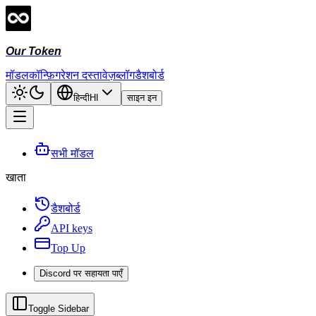
Our Token
मॉडल
कॉन्फ़िगरेशन दस्तावेज़
ब्लॉग
डैशबोर्ड
हिन्दी
HI
साइन इन
सभी मॉडल
खाता
डैशबोर्ड
API keys
Top Up
Discord पर सहायता पाएँ
Toggle Sidebar