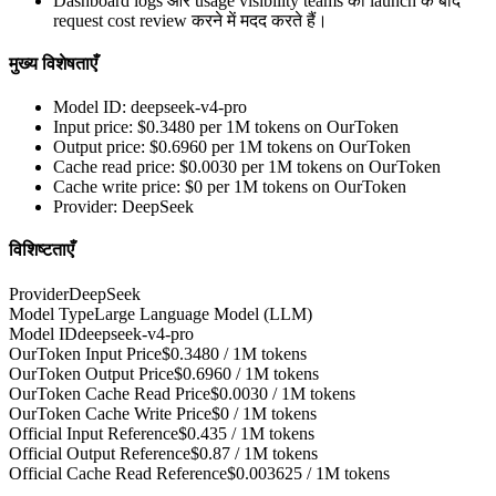
Dashboard logs और usage visibility teams को launch के बाद
request cost review करने में मदद करते हैं।
मुख्य विशेषताएँ
Model ID: deepseek-v4-pro
Input price: $0.3480 per 1M tokens on OurToken
Output price: $0.6960 per 1M tokens on OurToken
Cache read price: $0.0030 per 1M tokens on OurToken
Cache write price: $0 per 1M tokens on OurToken
Provider: DeepSeek
विशिष्टताएँ
Provider
DeepSeek
Model Type
Large Language Model (LLM)
Model ID
deepseek-v4-pro
OurToken Input Price
$0.3480 / 1M tokens
OurToken Output Price
$0.6960 / 1M tokens
OurToken Cache Read Price
$0.0030 / 1M tokens
OurToken Cache Write Price
$0 / 1M tokens
Official Input Reference
$0.435 / 1M tokens
Official Output Reference
$0.87 / 1M tokens
Official Cache Read Reference
$0.003625 / 1M tokens