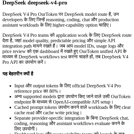
DeepSeek deepseek-v4-pro
DeepSeek V4 Pro OurToken पर DeepSeek model route है, उन
developers के लिए जिन्हें reasoning, coding, chat और production
assistant workloads के लिए higher-capability option चाहिए।
DeepSeek V4 Pro teams को application work के लिए DeepSeek route
देता है, जहां model quality, predictable pricing और simple API
integration path मायने रखते हैं। जब आप model IDs, usage logs और
price review को एक dashboard में रखते हुए OurToken unified API के
माध्यम से DeepSeek workflows test करना चाहते हों, तब DeepSeek V4
Pro API का उपयोग करें।
यह बेहतरीन क्यों है
Input और output tokens के लिए official DeepSeek V4 Pro
reference price का 80%।
अन्य supported models द्वारा उपयोग किए जाने वाले उसी OurToken
endpoint के माध्यम से OpenAI-compatible API setup।
Cached prompt tokens उपयोग करने वाले workloads के लिए clear
cache read और cache write pricing।
Separate provider-specific integration के बिना DeepSeek chat,
coding, reasoning और assistant workflows evaluate करने के
लिए उपयोगी।