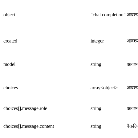
object
"chat.completion"
आवश्
created
integer
आवश्
model
string
आवश्
choices
array<object>
आवश्
choices[].message.role
string
आवश्
choices[].message.content
string
वैकल्