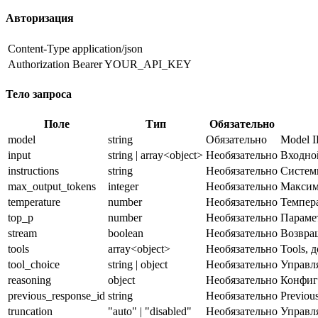
Авторизация
Content-Type
application/json
Authorization
Bearer YOUR_API_KEY
Тело запроса
Поле
Тип
Обязательно
model
string
Обязательно
Model I
input
string | array<object>
Необязательно
Входной
instructions
string
Необязательно
Системн
max_output_tokens
integer
Необязательно
Максима
temperature
number
Необязательно
Темпер
top_p
number
Необязательно
Парамет
stream
boolean
Необязательно
Возвращ
tools
array<object>
Необязательно
Tools, 
tool_choice
string | object
Необязательно
Управля
reasoning
object
Необязательно
Конфигу
previous_response_id
string
Необязательно
Previou
truncation
"auto" | "disabled"
Необязательно
Управля