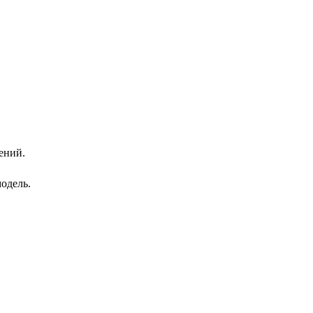
ений.
одель.