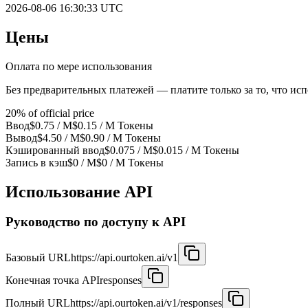
2026-08-06 16:30:33 UTC
Цены
Оплата по мере использования
Без предварительных платежей — платите только за то, что исп
20% of official price
Ввод
$0.75
/ M
$0.15 / M
Токены
Вывод
$4.50
/ M
$0.90 / M
Токены
Кэшированный ввод
$0.075
/ M
$0.015
/ M
Токены
Запись в кэш
$0
/ M
$0
/ M
Токены
Использование API
Руководство по доступу к API
Базовый URL
https://api.ourtoken.ai/v1
Конечная точка API
responses
Полный URL
https://api.ourtoken.ai/v1/responses