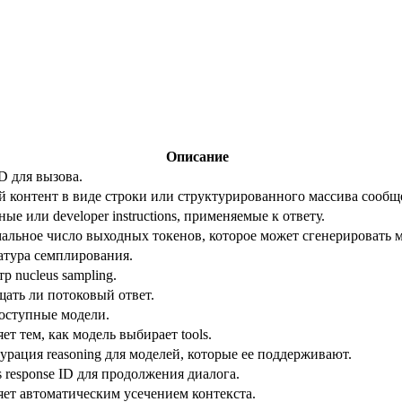
Описание
D для вызова.
 контент в виде строки или структурированного массива сообщ
ые или developer instructions, применяемые к ответу.
льное число выходных токенов, которое может сгенерировать м
атура семплирования.
р nucleus sampling.
ать ли потоковый ответ.
доступные модели.
ет тем, как модель выбирает tools.
рация reasoning для моделей, которые ее поддерживают.
s response ID для продолжения диалога.
ет автоматическим усечением контекста.