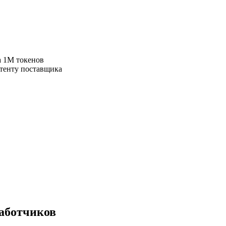
а 1M токенов
нтенту поставщика
работчиков