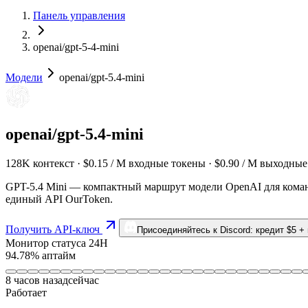
Панель управления
openai/gpt-5-4-mini
Модели
openai/gpt-5.4-mini
openai/gpt-5.4-mini
128K контекст · $0.15 / M входные токены · $0.90 / M выходны
GPT-5.4 Mini — компактный маршрут модели OpenAI для команд
единый API OurToken.
Получить API-ключ
Присоединяйтесь к Discord: кредит $5 +
Монитор статуса 24H
94.78% аптайм
8 часов назад
сейчас
Работает