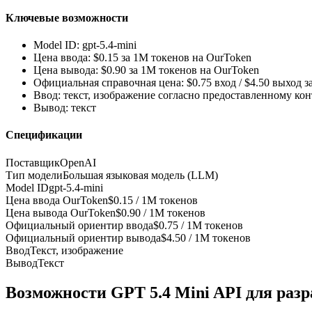
Ключевые возможности
Model ID: gpt-5.4-mini
Цена ввода: $0.15 за 1M токенов на OurToken
Цена вывода: $0.90 за 1M токенов на OurToken
Официальная справочная цена: $0.75 вход / $4.50 выход з
Ввод: текст, изображение согласно предоставленному ко
Вывод: текст
Спецификации
Поставщик
OpenAI
Тип модели
Большая языковая модель (LLM)
Model ID
gpt-5.4-mini
Цена ввода OurToken
$0.15 / 1M токенов
Цена вывода OurToken
$0.90 / 1M токенов
Официальный ориентир ввода
$0.75 / 1M токенов
Официальный ориентир вывода
$4.50 / 1M токенов
Ввод
Текст, изображение
Вывод
Текст
Возможности GPT 5.4 Mini API для раз