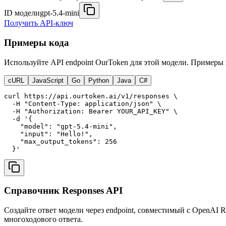
ID модели
gpt-5.4-mini
Получить API-ключ
Примеры кода
Используйте API endpoint OurToken для этой модели. Примеры
cURL
JavaScript
Go
Python
Java
C#
curl https://api.ourtoken.ai/v1/responses \

  -H "Content-Type: application/json" \

  -H "Authorization: Bearer YOUR_API_KEY" \

  -d '{

    "model": "gpt-5.4-mini",

    "input": "Hello!",

    "max_output_tokens": 256

  }'
Справочник Responses API
Создайте ответ модели через endpoint, совместимый с OpenAI 
многоходового ответа.