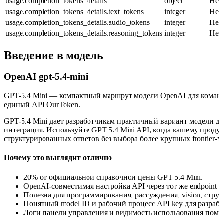
usage.completion_tokens_details
object
Не
usage.completion_tokens_details.text_tokens
integer
Не
usage.completion_tokens_details.audio_tokens
integer
Не
usage.completion_tokens_details.reasoning_tokens
integer
Не
Введение в модель
OpenAI gpt-5.4-mini
GPT-5.4 Mini — компактный маршрут модели OpenAI для команд
единый API OurToken.
GPT-5.4 Mini дает разработчикам практичный вариант модели 
интеграция. Используйте GPT 5.4 Mini API, когда вашему про
структурированных ответов без выбора более крупных frontier
Почему это выглядит отлично
20% от официальной справочной цены GPT 5.4 Mini.
OpenAI-совместимая настройка API через тот же endpoin
Полезна для программирования, рассуждения, vision, стру
Понятный model ID и рабочий процесс API key для разра
Логи панели управления и видимость использования помо