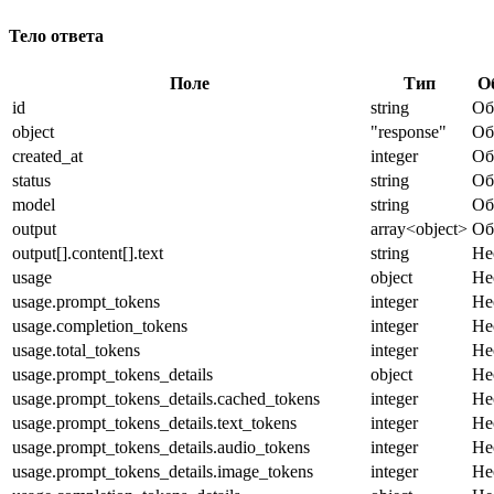
Тело ответа
Поле
Тип
О
id
string
Об
object
"response"
Об
created_at
integer
Об
status
string
Об
model
string
Об
output
array<object>
Об
output[].content[].text
string
Не
usage
object
Не
usage.prompt_tokens
integer
Не
usage.completion_tokens
integer
Не
usage.total_tokens
integer
Не
usage.prompt_tokens_details
object
Не
usage.prompt_tokens_details.cached_tokens
integer
Не
usage.prompt_tokens_details.text_tokens
integer
Не
usage.prompt_tokens_details.audio_tokens
integer
Не
usage.prompt_tokens_details.image_tokens
integer
Не