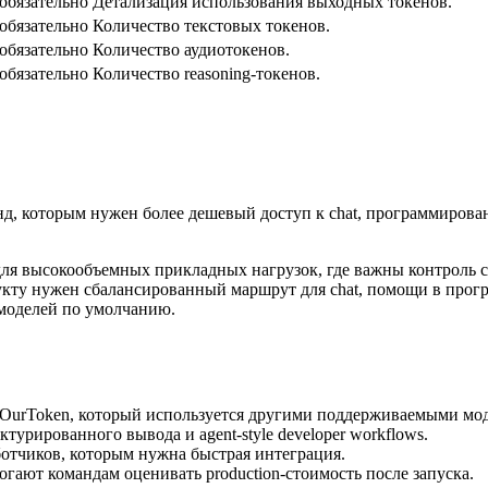
обязательно
Детализация использования выходных токенов.
обязательно
Количество текстовых токенов.
обязательно
Количество аудиотокенов.
обязательно
Количество reasoning-токенов.
, которым нужен более дешевый доступ к chat, программирован
для высокообъемных прикладных нагрузок, где важны контроль 
дукту нужен сбалансированный маршрут для chat, помощи в про
-моделей по умолчанию.
t OurToken, который используется другими поддерживаемыми мо
ктурированного вывода и agent-style developer workflows.
ботчиков, которым нужна быстрая интеграция.
гают командам оценивать production-стоимость после запуска.