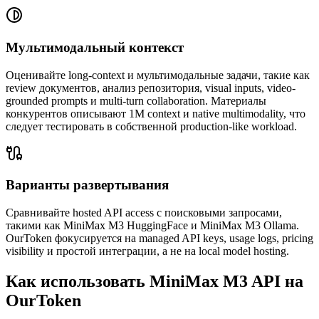
Мультимодальный контекст
Оценивайте long-context и мультимодальные задачи, такие как
review документов, анализ репозитория, visual inputs, video-
grounded prompts и multi-turn collaboration. Материалы
конкурентов описывают 1M context и native multimodality, что
следует тестировать в собственной production-like workload.
Варианты развертывания
Сравнивайте hosted API access с поисковыми запросами,
такими как MiniMax M3 HuggingFace и MiniMax M3 Ollama.
OurToken фокусируется на managed API keys, usage logs, pricing
visibility и простой интеграции, а не на local model hosting.
Как использовать MiniMax M3 API на
OurToken