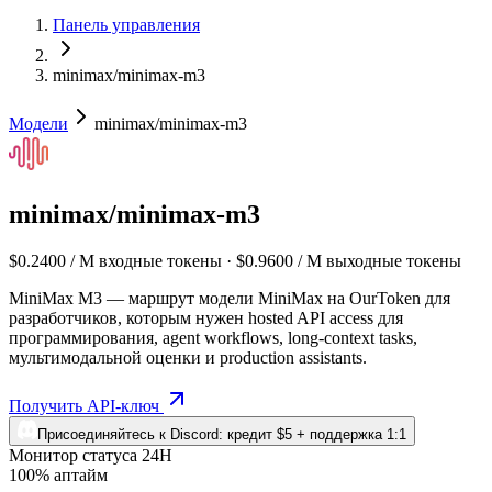
Панель управления
minimax/minimax-m3
Модели
minimax/minimax-m3
minimax/minimax-m3
$0.2400 / M входные токены · $0.9600 / M выходные токены
MiniMax M3 — маршрут модели MiniMax на OurToken для
разработчиков, которым нужен hosted API access для
программирования, agent workflows, long-context tasks,
мультимодальной оценки и production assistants.
Получить API-ключ
Присоединяйтесь к Discord: кредит $5 + поддержка 1:1
Монитор статуса 24H
100% аптайм