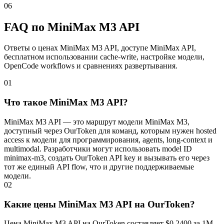
06
FAQ по MiniMax M3 API
Ответы о ценах MiniMax M3 API, доступе MiniMax API,
бесплатном использовании cache-write, настройке модели,
OpenCode workflows и сравнениях развертывания.
01
Что такое MiniMax M3 API?
MiniMax M3 API — это маршрут модели MiniMax M3,
доступный через OurToken для команд, которым нужен hosted
access к модели для программирования, agents, long-context и
multimodal. Разработчики могут использовать model ID
minimax-m3, создать OurToken API key и вызывать его через
тот же единый API flow, что и другие поддерживаемые
модели.
02
Какие цены MiniMax M3 API на OurToken?
Цена MiniMax M3 API на OurToken составляет $0.2400 за 1M