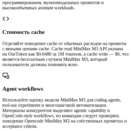
программирования, мультимодальных промптов и
высокообъемных assistant workloads.
Стоимость cache
Отделяйте поведение cache от обычных расходов на промпты
с явными ценами cache. Cache read MiniMax M3 API указана
на OurToken как $0.0480 за 1M токенов, а cache write — $0, что
является бесплатным случаем MiniMax M3, который
пользователи должны понимать ясно.
Agent workflows
Используйте оценку модели MiniMax M3 для coding agents,
tool-use experiments и многошаговой автоматизации.
Материалы конкурентов выделяют agentic capability и
OpenCode-style workflows, но командам следует проверять
поведение Opencode MiniMax M3 на собственных промптах и
acceptance criteria.