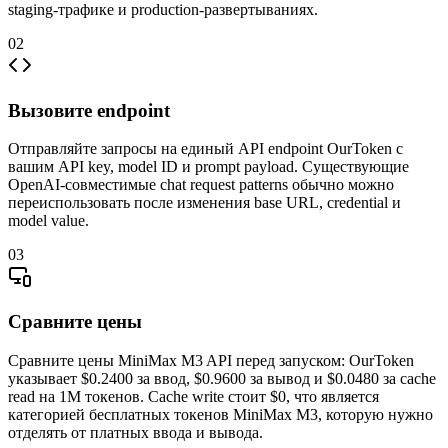
staging-трафике и production-развертываниях.
02
Вызовите endpoint
Отправляйте запросы на единый API endpoint OurToken с
вашим API key, model ID и prompt payload. Существующие
OpenAI-совместимые chat request patterns обычно можно
переиспользовать после изменения base URL, credential и
model value.
03
Сравните цены
Сравните цены MiniMax M3 API перед запуском: OurToken
указывает $0.2400 за ввод, $0.9600 за вывод и $0.0480 за cache
read на 1M токенов. Cache write стоит $0, что является
категорией бесплатных токенов MiniMax M3, которую нужно
отделять от платных ввода и вывода.