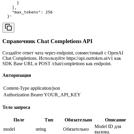
      }

    ],

    "max_tokens": 256

  }'
Справочник Chat Completions API
Создайте ответ чата через endpoint, совместимый с OpenAI
Chat Completions. Используйте https://api.ourtoken.ai/v1 как
SDK Base URL и POST /chat/completions как endpoint.
Авторизация
Content-Type
application/json
Authorization
Bearer YOUR_API_KEY
Тело запроса
Поле
Тип
Обязательно
Описание
Model ID для
model
string
Обязательно
вызова.