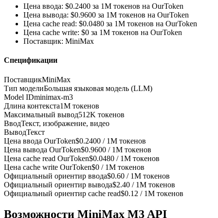
Цена ввода: $0.2400 за 1M токенов на OurToken
Цена вывода: $0.9600 за 1M токенов на OurToken
Цена cache read: $0.0480 за 1M токенов на OurToken
Цена cache write: $0 за 1M токенов на OurToken
Поставщик: MiniMax
Спецификации
Поставщик
MiniMax
Тип модели
Большая языковая модель (LLM)
Model ID
minimax-m3
Длина контекста
1M токенов
Максимальный вывод
512K токенов
Ввод
Текст, изображение, видео
Вывод
Текст
Цена ввода OurToken
$0.2400 / 1M токенов
Цена вывода OurToken
$0.9600 / 1M токенов
Цена cache read OurToken
$0.0480 / 1M токенов
Цена cache write OurToken
$0 / 1M токенов
Официальный ориентир ввода
$0.60 / 1M токенов
Официальный ориентир вывода
$2.40 / 1M токенов
Официальный ориентир cache read
$0.12 / 1M токенов
Возможности MiniMax M3 API