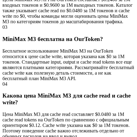
входных токенов и $0.9600 за 1M выходных токенов. Каталог
также указывает cache read по $0.0480 за 1M токенов и cache
write по $0, чтобы команды могли оценивать цены MiniMax
M3 по категориям токенов до масштабирования трафика.
03
MiniMax M3 бесплатна на OurToken?
Бесплатное использование MiniMax M3 на OurToken
относится к цене cache write, которая указана как $0 за 1M
токенов. Стандартные input, output и cache read tokens все еще
являются платными категориями. Рассматривайте бесплатный
cache write как полезную деталь стоимости, а не как
бесплатный план MiniMax M3 API.
04
Какова цена MiniMax M3 для cache read и cache
write?
Цена MiniMax M3 для cache read составляет $0.0480 за 1M
cache read tokens на OurToken по сравнению с официальным
ориентиром $0.12. Cache write указана как $0 за 1M токенов.
Поэтому поведение cache важно отслеживать отдельно от
обычных расходов на ввод и вывод.