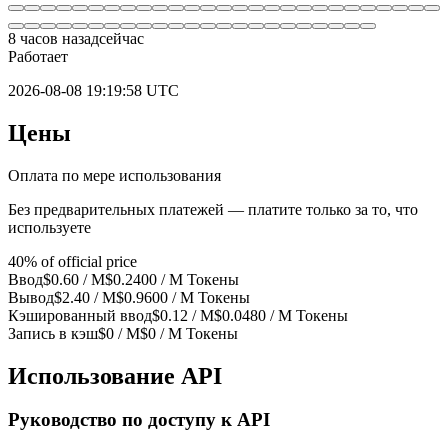
8 часов назад
сейчас
Работает
2026-08-08 19:19:58 UTC
Цены
Оплата по мере использования
Без предварительных платежей — платите только за то, что
используете
40% of official price
Ввод
$0.60
/ M
$0.2400 / M
Токены
Вывод
$2.40
/ M
$0.9600 / M
Токены
Кэшированный ввод
$0.12
/ M
$0.0480
/ M
Токены
Запись в кэш
$0
/ M
$0
/ M
Токены
Использование API
Руководство по доступу к API