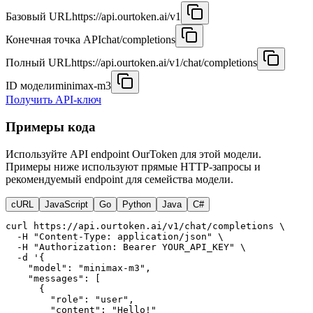
Базовый URL
https://api.ourtoken.ai/v1
Конечная точка API
chat/completions
Полный URL
https://api.ourtoken.ai/v1/chat/completions
ID модели
minimax-m3
Получить API-ключ
Примеры кода
Используйте API endpoint OurToken для этой модели.
Примеры ниже используют прямые HTTP-запросы и
рекомендуемый endpoint для семейства модели.
cURL
JavaScript
Go
Python
Java
C#
curl https://api.ourtoken.ai/v1/chat/completions \

  -H "Content-Type: application/json" \

  -H "Authorization: Bearer YOUR_API_KEY" \

  -d '{

    "model": "minimax-m3",

    "messages": [

      {

        "role": "user",

        "content": "Hello!"
