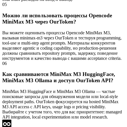
05
Можно ли использовать процессы Opencode
MiniMax M3 через OurToken?
Вы можете оценивать процессы Opencode MiniMax M3,
вызывая minimax-m3 через OurToken и тестируя programming,
tool-use и multi-step agent prompts. Материалы конкурентов
выделяют agentic и coding capability, но production-решения
должны сравнивать repository prompts, задержку, поведение
инструментов и качество вывода с вашими acceptance criteria.
06
Как сравниваются MiniMax M3 HuggingFace,
MiniMax M3 Ollama и доступ OurToken API?
MiniMax M3 HuggingFace и MiniMax M3 Ollama — частые
поисковые запросы для обнаружения модели или local-style
deployment paths. OurToken фокусируется на hosted MiniMax
M3 API access с API keys, usage logs и pricing visibility.
Выбирайте с учетом того, что для вас приоритетнее: managed
API integration, local experimentation или model research.