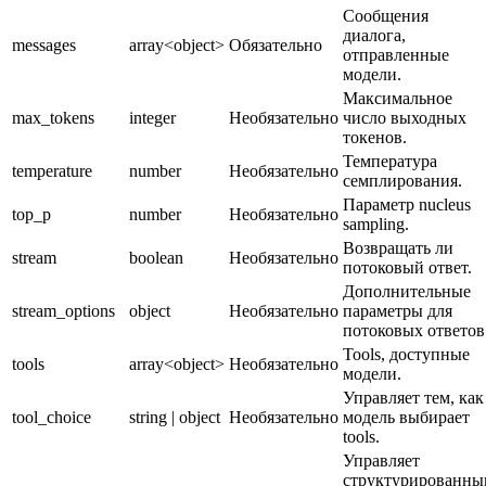
Сообщения
диалога,
messages
array<object>
Обязательно
отправленные
модели.
Максимальное
max_tokens
integer
Необязательно
число выходных
токенов.
Температура
temperature
number
Необязательно
семплирования.
Параметр nucleus
top_p
number
Необязательно
sampling.
Возвращать ли
stream
boolean
Необязательно
потоковый ответ.
Дополнительные
stream_options
object
Необязательно
параметры для
потоковых ответов
Tools, доступные
tools
array<object>
Необязательно
модели.
Управляет тем, как
tool_choice
string | object
Необязательно
модель выбирает
tools.
Управляет
структурированны