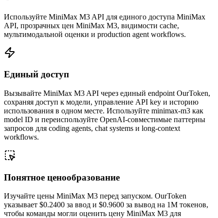
Используйте MiniMax M3 API для единого доступа MiniMax
API, прозрачных цен MiniMax M3, видимости cache,
мультимодальной оценки и production agent workflows.
Единый доступ
Вызывайте MiniMax M3 API через единый endpoint OurToken,
сохраняя доступ к модели, управление API key и историю
использования в одном месте. Используйте minimax-m3 как
model ID и переиспользуйте OpenAI-совместимые паттерны
запросов для coding agents, chat systems и long-context
workflows.
Понятное ценообразование
Изучайте цены MiniMax M3 перед запуском. OurToken
указывает $0.2400 за ввод и $0.9600 за вывод на 1M токенов,
чтобы команды могли оценить цену MiniMax M3 для