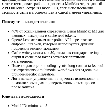
хотите тестировать рабочие процессы MiniMax через единый
API OurToken, сохраняя model IDs, логи использования,
стоимость cache и проверку цен в одной панели управления.
Почему это выглядит отлично
40% от официальной справочной цены MiniMax M3 для
входных, выходных и cache read tokens.
OpenAI-совместимая настройка API через тот же
endpoint OurToken, который используется другими
поддерживаемыми моделями.
Cache write указана как $0, тогда как стандартные input,
output и cache read tokens остаются платными
категориями.
Полезно для оценки coding agents, long-context tasks, tool-
use experiments и multimodal workflows без отдельной
provider-specific integration.
Логи панели управления и видимость использования
помогают командам проверять стоимость запросов
после запуска.
Ключевые возможности
Model ID: minimax-m3