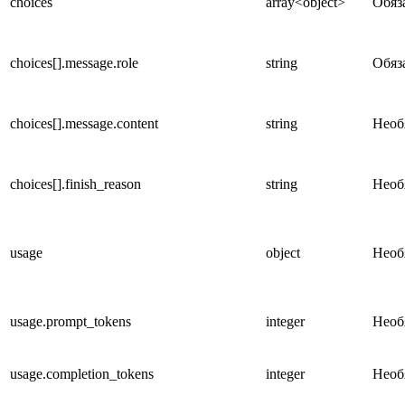
choices
array<object>
Обяз
choices[].message.role
string
Обяз
choices[].message.content
string
Необ
choices[].finish_reason
string
Необ
usage
object
Необ
usage.prompt_tokens
integer
Необ
usage.completion_tokens
integer
Необ