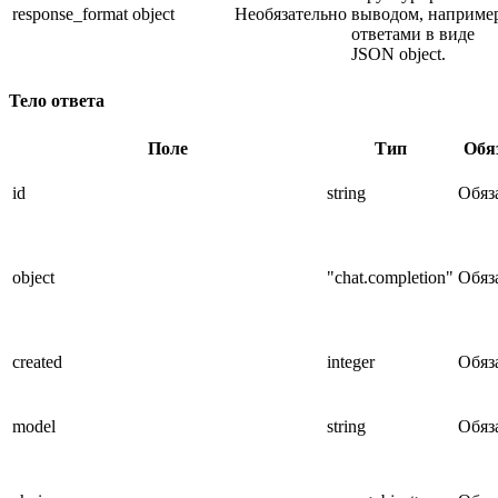
response_format
object
Необязательно
выводом, наприме
ответами в виде
JSON object.
Тело ответа
Поле
Тип
Обя
id
string
Обяз
object
"chat.completion"
Обяз
created
integer
Обяз
model
string
Обяз