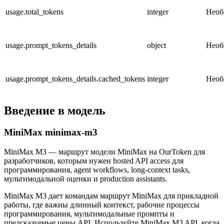
usage.total_tokens
integer
Необ
usage.prompt_tokens_details
object
Необ
usage.prompt_tokens_details.cached_tokens
integer
Необ
Введение в модель
MiniMax minimax-m3
MiniMax M3 — маршрут модели MiniMax на OurToken для
разработчиков, которым нужен hosted API access для
программирования, agent workflows, long-context tasks,
мультимодальной оценки и production assistants.
MiniMax M3 дает командам маршрут MiniMax для прикладной
работы, где важны длинный контекст, рабочие процессы
программирования, мультимодальные промпты и
предсказуемые цены API. Используйте MiniMax M3 API, когда