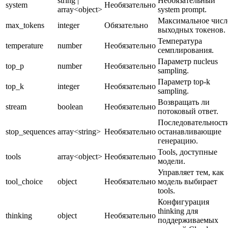
string |
Необязательный
system
Необязательно
array<object>
system prompt.
Максимальное числ
max_tokens
integer
Обязательно
выходных токенов.
Температура
temperature
number
Необязательно
семплирования.
Параметр nucleus
top_p
number
Необязательно
sampling.
Параметр top-k
top_k
integer
Необязательно
sampling.
Возвращать ли
stream
boolean
Необязательно
потоковый ответ.
Последовательност
stop_sequences
array<string>
Необязательно
останавливающие
генерацию.
Tools, доступные
tools
array<object>
Необязательно
модели.
Управляет тем, как
tool_choice
object
Необязательно
модель выбирает
tools.
Конфигурация
thinking для
thinking
object
Необязательно
поддерживаемых