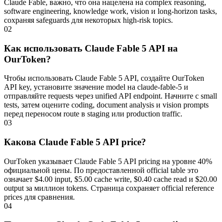
Claude Fable, важно, что она нацелена на complex reasoning,
software engineering, knowledge work, vision и long-horizon tasks,
сохраняя safeguards для некоторых high-risk topics.
02
Как использовать Claude Fable 5 API на
OurToken?
Чтобы использовать Claude Fable 5 API, создайте OurToken
API key, установите значение model на claude-fable-5 и
отправляйте requests через unified API endpoint. Начните с small
tests, затем оцените coding, document analysis и vision prompts
перед переносом route в staging или production traffic.
03
Какова Claude Fable 5 API price?
OurToken указывает Claude Fable 5 API pricing на уровне 40%
официальной цены. По предоставленной official table это
означает $4.00 input, $5.00 cache write, $0.40 cache read и $20.00
output за миллион tokens. Страница сохраняет official reference
prices для сравнения.
04