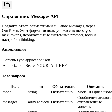
Справочник Messages API
Создайте ответ, совместимый с Claude Messages, через
OurToken. Этот формат использует массив messages,
max_tokens, необязательные системные prompts, tools и
настройки thinking.
Авторизация
Content-Type
application/json
Authorization
Bearer YOUR_API_KEY
Тело запроса
Поле
Тип
Обязательно
Описание
model
string
Обязательно
Model ID для вызова
Сообщения диалога
messages
array<object>
Обязательно
отправленные
модели.