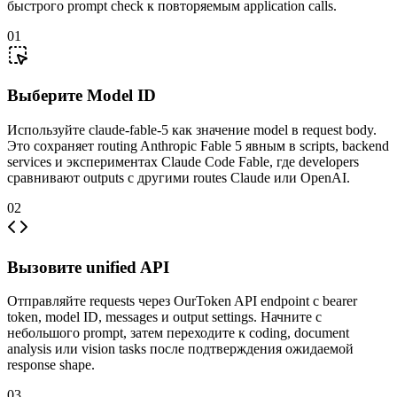
быстрого prompt check к повторяемым application calls.
01
Выберите Model ID
Используйте claude-fable-5 как значение model в request body.
Это сохраняет routing Anthropic Fable 5 явным в scripts, backend
services и экспериментах Claude Code Fable, где developers
сравнивают outputs с другими routes Claude или OpenAI.
02
Вызовите unified API
Отправляйте requests через OurToken API endpoint с bearer
token, model ID, messages и output settings. Начните с
небольшого prompt, затем переходите к coding, document
analysis или vision tasks после подтверждения ожидаемой
response shape.
03