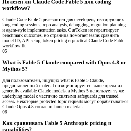
Полезен ли Claude Code Fable 5 для coding
workflows?
Claude Code Fable 5 релевантен для developers, тестирующих
long coding sessions, repo analysis, debugging, migration planning
и agent-style implementation tasks. OurToken не гарантирует
benchmark outcomes, но страница помогает teams сравнить
model ID, API setup, token pricing и practical Claude Code Fable
workflow fit.
05
What is Fable 5 Claude compared with Opus 4.8 or
Mythos 5?
Для пользователей, ищущих what is Fable 5 Claude,
предоставленный material позиционирует ее выше прежних
generally available Claude models, а Mythos 5 использует ту же
underlying model с частично снятыми safeguards для trusted
access. Некоторые protected-topic requests могут обрабатываться
Claude Opus 4.8 согласно launch material.
06
Как сравнивать Fable 5 Anthropic pricing и
capabilities?