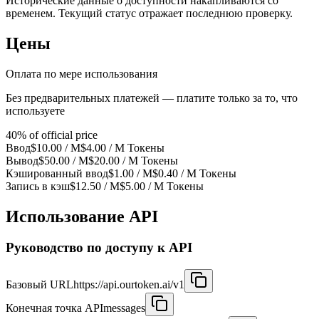
Исторические данные о доступности накапливаются со
временем. Текущий статус отражает последнюю проверку.
Цены
Оплата по мере использования
Без предварительных платежей — платите только за то, что
используете
40% of official price
Ввод
$10.00
/ M
$4.00 / M
Токены
Вывод
$50.00
/ M
$20.00 / M
Токены
Кэшированный ввод
$1.00
/ M
$0.40
/ M
Токены
Запись в кэш
$12.50
/ M
$5.00
/ M
Токены
Использование API
Руководство по доступу к API
Базовый URL
https://api.ourtoken.ai/v1
Конечная точка API
messages