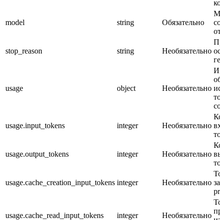
к
М
model
string
Обязательно
с
о
П
stop_reason
string
Необязательно
о
г
И
о
usage
object
Необязательно
и
т
с
К
usage.input_tokens
integer
Необязательно
в
т
К
usage.output_tokens
integer
Необязательно
в
т
Т
usage.cache_creation_input_tokens
integer
Необязательно
з
p
Т
п
usage.cache_read_input_tokens
integer
Необязательно
и