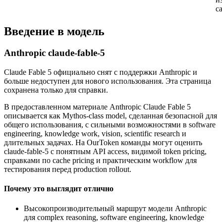
c
Введение в модель
Anthropic claude-fable-5
Claude Fable 5 официально снят с поддержки Anthropic и
больше недоступен для нового использования. Эта страница
сохранена только для справки.
В предоставленном материале Anthropic Claude Fable 5
описывается как Mythos-class model, сделанная безопасной для
общего использования, с сильными возможностями в software
engineering, knowledge work, vision, scientific research и
длительных задачах. На OurToken команды могут оценить
claude-fable-5 с понятным API access, видимой token pricing,
справками по cache pricing и практическим workflow для
тестирования перед production rollout.
Почему это выглядит отлично
Высокопроизводительный маршрут модели Anthropic
для complex reasoning, software engineering, knowledge