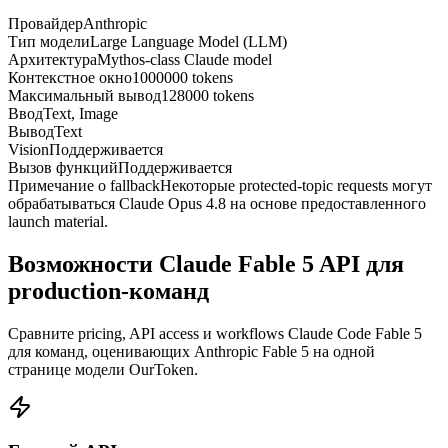
Провайдер
Anthropic
Тип модели
Large Language Model (LLM)
Архитектура
Mythos-class Claude model
Контекстное окно
1000000 tokens
Максимальный вывод
128000 tokens
Ввод
Text, Image
Вывод
Text
Vision
Поддерживается
Вызов функций
Поддерживается
Примечание о fallback
Некоторые protected-topic requests могут
обрабатываться Claude Opus 4.8 на основе предоставленного
launch material.
Возможности Claude Fable 5 API для
production-команд
Сравните pricing, API access и workflows Claude Code Fable 5
для команд, оценивающих Anthropic Fable 5 на одной
странице модели OurToken.