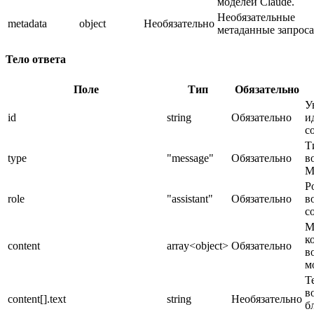
моделей Claude.
Необязательные
metadata
object
Необязательно
метаданные запроса
Тело ответа
Поле
Тип
Обязательно
У
id
string
Обязательно
и
с
Т
type
"message"
Обязательно
в
M
Р
role
"assistant"
Обязательно
в
с
М
к
content
array<object>
Обязательно
в
м
Т
в
content[].text
string
Необязательно
б