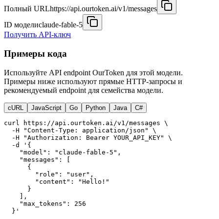
Полный URL
https://api.ourtoken.ai/v1/messages
ID модели
claude-fable-5
Получить API-ключ
Примеры кода
Используйте API endpoint OurToken для этой модели.
Примеры ниже используют прямые HTTP-запросы и
рекомендуемый endpoint для семейства модели.
cURL
JavaScript
Go
Python
Java
C#
curl https://api.ourtoken.ai/v1/messages \

  -H "Content-Type: application/json" \

  -H "Authorization: Bearer YOUR_API_KEY" \

  -d '{

    "model": "claude-fable-5",

    "messages": [

      {

        "role": "user",

        "content": "Hello!"

      }

    ],

    "max_tokens": 256

  }'