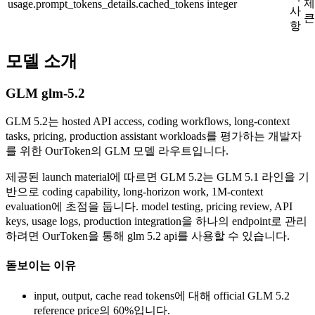
제
usage.prompt_tokens_details.cached_tokens
integer
사
큰
항
모델 소개
GLM glm-5.2
GLM 5.2는 hosted API access, coding workflows, long-context
tasks, pricing, production assistant workloads를 평가하는 개발자
를 위한 OurToken의 GLM 모델 라우트입니다.
제공된 launch material에 따르면 GLM 5.2는 GLM 5.1 라인을 기
반으로 coding capability, long-horizon work, 1M-context
evaluation에 초점을 둡니다. model testing, pricing review, API
keys, usage logs, production integration을 하나의 endpoint로 관리
하려면 OurToken을 통해 glm 5.2 api를 사용할 수 있습니다.
돋보이는 이유
input, output, cache read tokens에 대해 official GLM 5.2
reference price의 60%입니다.