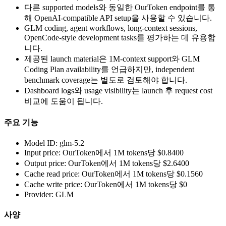
다른 supported models와 동일한 OurToken endpoint를 통
해 OpenAI-compatible API setup을 사용할 수 있습니다.
GLM coding, agent workflows, long-context sessions,
OpenCode-style development tasks를 평가하는 데 유용합
니다.
제공된 launch material은 1M-context support와 GLM
Coding Plan availability를 언급하지만, independent
benchmark coverage는 별도로 검토해야 합니다.
Dashboard logs와 usage visibility는 launch 후 request cost
비교에 도움이 됩니다.
주요 기능
Model ID: glm-5.2
Input price: OurToken에서 1M tokens당 $0.8400
Output price: OurToken에서 1M tokens당 $2.6400
Cache read price: OurToken에서 1M tokens당 $0.1560
Cache write price: OurToken에서 1M tokens당 $0
Provider: GLM
사양