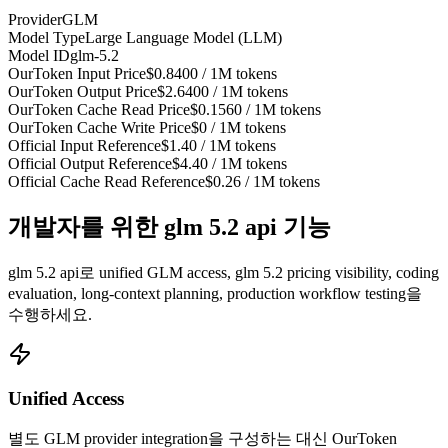
Provider
GLM
Model Type
Large Language Model (LLM)
Model ID
glm-5.2
OurToken Input Price
$0.8400 / 1M tokens
OurToken Output Price
$2.6400 / 1M tokens
OurToken Cache Read Price
$0.1560 / 1M tokens
OurToken Cache Write Price
$0 / 1M tokens
Official Input Reference
$1.40 / 1M tokens
Official Output Reference
$4.40 / 1M tokens
Official Cache Read Reference
$0.26 / 1M tokens
개발자를 위한 glm 5.2 api 기능
glm 5.2 api로 unified GLM access, glm 5.2 pricing visibility, coding
evaluation, long-context planning, production workflow testing을
수행하세요.
Unified Access
별도 GLM provider integration을 구성하는 대신 OurToken