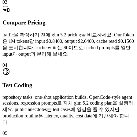
03
Compare Pricing
traffic을 확장하기 전에 glm 5.2 pricing을 비교하세요. OurToken
은 1M tokens당 input $0.8400, output $2.6400, cache read $0.1560
을 표시합니다. cache write는 $0이므로 cached prompts를 일반
input과 output과 분리해 보세요.
04
Test Coding
repository tasks, one-shot application builds, OpenCode-style agent
sessions, regression prompts로 자체 glm 5.2 coding plan을 실행하
세요. public anecdotes는 test cases에 영감을 줄 수 있지만
production routing은 latency, quality, cost data에 기반해야 합니
다.
05