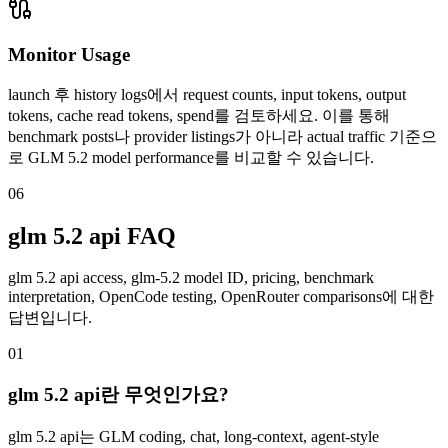
Monitor Usage
launch 후 history logs에서 request counts, input tokens, output
tokens, cache read tokens, spend를 검토하세요. 이를 통해
benchmark posts나 provider listings가 아니라 actual traffic 기준으
로 GLM 5.2 model performance를 비교할 수 있습니다.
06
glm 5.2 api FAQ
glm 5.2 api access, glm-5.2 model ID, pricing, benchmark
interpretation, OpenCode testing, OpenRouter comparisons에 대한
답변입니다.
01
glm 5.2 api란 무엇인가요?
glm 5.2 api는 GLM coding, chat, long-context, agent-style