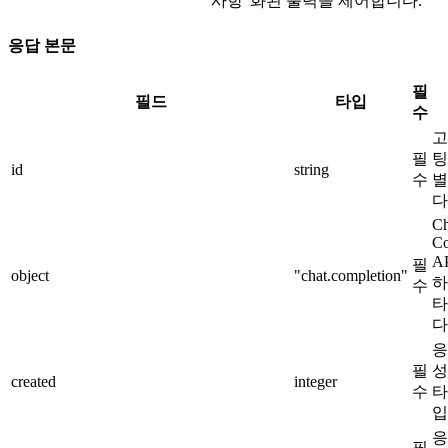
사항
화된 출력을 제어합니다.
응답 본문
필
필드
타입
수
고
필
팅
id
string
수
별
다
Ch
Co
A
필
object
"chat.completion"
하
수
타
다
응
필
성
created
integer
수
타
입
응
필