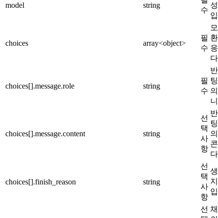
model
string
성
수
입
모
필
환
choices
array<object>
수
응
다
반
필
팅
choices[].message.role
string
수
의
니
반
선
팅
택
choices[].message.content
string
의
사
콘
항
다
선
생
택
지
choices[].finish_reason
string
사
입
항
선
채