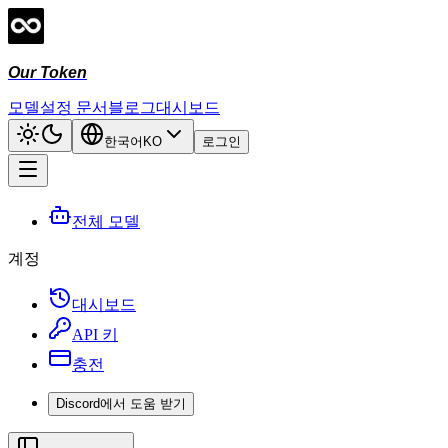
Our Token
모델
설정 문서
블로그
대시보드
한국어
KO
로그인
전체 모델
계정
대시보드
API 키
충전
Discord에서 도움 받기