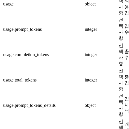
택
의
usage
object
사
용
항
입
선
택
입
usage.prompt_tokens
integer
사
수
항
선
택
출
usage.completion_tokens
integer
사
수
항
선
택
총
usage.total_tokens
integer
사
입
항
선
입
택
사
usage.prompt_tokens_details
object
사
석
항
선
캐
택